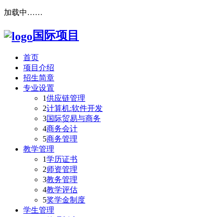
加载中……
国际项目
首页
项目介绍
招生简章
专业设置
1
供应链管理
2
计算机:软件开发
3
国际贸易与商务
4
商务会计
5
商务管理
教学管理
1
学历证书
2
师资管理
3
教务管理
4
教学评估
5
奖学金制度
学生管理