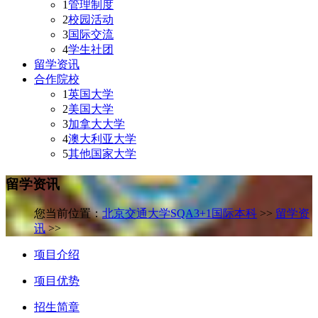
1
管理制度
2
校园活动
3
国际交流
4
学生社团
留学资讯
合作院校
1
英国大学
2
美国大学
3
加拿大大学
4
澳大利亚大学
5
其他国家大学
留学资讯
您当前位置：
北京交通大学SQA3+1国际本科
>>
留学资
讯
>>
项目介绍
项目优势
招生简章